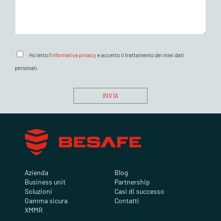
Ho letto l'
informativa privacy
e accetto il trattamento dei miei dati
personali.
Azienda
Blog
Business unit
Partnership
Soluzioni
Casi di successo
Gamma sicura
Contatti
XMMR