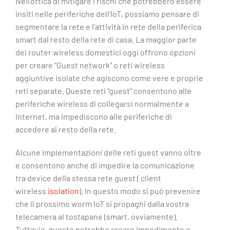
Nell’ottica di mitigare i rischi che potrebbero essere
insiti nelle periferiche dell’IoT, possiamo pensare di
segmentare la rete e l’attività in rete della periferica
smart dal resto della rete di casa. La maggior parte
dei router wireless domestici oggi offrono opzioni
per creare “Guest network” o reti wireless
aggiuntive isolate che agiscono come vere e proprie
reti separate. Queste reti “guest” consentono alle
periferiche wireless di collegarsi normalmente a
Internet, ma impediscono alle periferiche di
accedere al resto della rete.
Alcune implementazioni delle reti guest vanno oltre
e consentono anche di impedire la comunicazione
tra device della stessa rete guest ( client
wireless
isolation
). In questo modo si può prevenire
che il prossimo worm IoT si propaghi dalla vostra
telecamera al tostapane (smart, ovviamente).
Tuttavia, questo potrebbe creare impedimento a