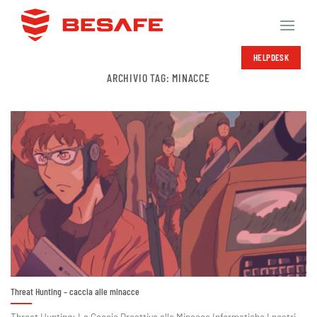
Salta
ai
contenuti
HELPDESK
ARCHIVIO TAG:
MINACCE
Threat Hunting – caccia alle minacce
Threat Hunting: La Caccia Proattiva alle Minacce Informatiche I nostri