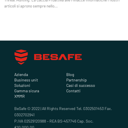
articoli si aprono sempre nello...
Azienda
Blog
Business unit
Partnership
Soluzioni
Casi di successo
Gamma sicura
Contatti
XMMR
BeSafe © 2022 | All Rights Reserved Tel. 0302501453 Fax.
0302702941
P.IVA 02529120988 – REA BS-457746 Cap. Soc.
€10.000,00