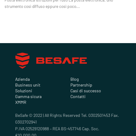
strumento così diffuso eppure così poco...
Azienda
Blog
Business unit
Partnership
Soluzioni
Casi di successo
Gamma sicura
Contatti
XMMR
BeSafe © 2022 | All Rights Reserved Tel. 0302501453 Fax.
0302702941
P.IVA 02529120988 – REA BS-457746 Cap. Soc.
€10.000,00