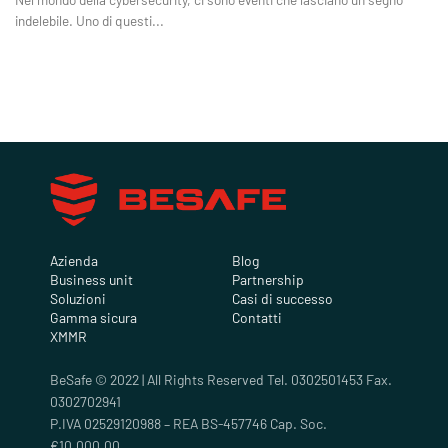
indelebile. Uno di questi...
Azienda
Blog
Business unit
Partnership
Soluzioni
Casi di successo
Gamma sicura
Contatti
XMMR
BeSafe © 2022 | All Rights Reserved Tel. 0302501453 Fax.
0302702941
P.IVA 02529120988 – REA BS-457746 Cap. Soc.
€10.000,00