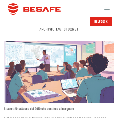
Salta
ai
contenuti
HELPDESK
ARCHIVIO TAG:
STUXNET
Stuxnet: Un attacco del 2010 che continua a insegnare
Nel mondo della cybersecurity, ci sono eventi che lasciano un segno