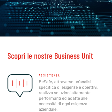
Scopri le nostre Business Unit
ASSISTENZA
BeSafe, attraverso un’analisi
specifica di esigenze e obiettivi,
realizza soluzioni altamente
performanti ed adatte alle
necessità di ogni esigenza
aziendale.