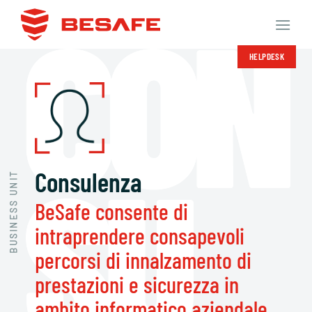
Salta
ai
contenuti
HELPDESK
Consulenza
BUSINESS UNIT
BeSafe consente di
intraprendere consapevoli
percorsi di innalzamento di
prestazioni e sicurezza in
ambito informatico aziendale.