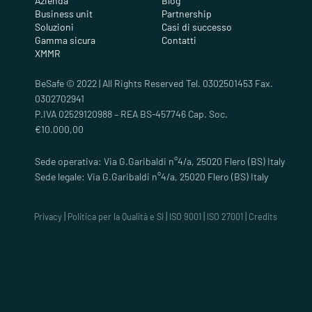
Azienda
Blog
Business unit
Partnership
Soluzioni
Casi di successo
Gamma sicura
Contatti
XMMR
BeSafe © 2022 | All Rights Reserved Tel. 0302501453 Fax.
0302702941
P.IVA 02529120988 – REA BS-457746 Cap. Soc.
€10.000,00
Sede operativa: Via G.Garibaldi n°4/a, 25020 Flero (BS) Italy
Sede legale: Via G.Garibaldi n°4/a, 25020 Flero (BS) Italy
|
|
|
|
Privacy
Politica per la Qualità e SI
ISO 9001
ISO 27001
Credits