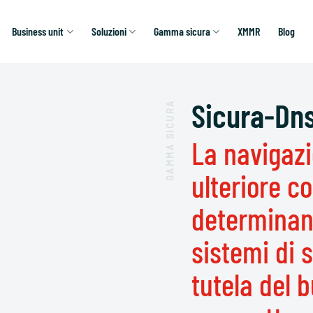
Business unit
Soluzioni
Gamma sicura
XMMR
Blog
Sicura-Dn
GAMMA SICURA
La navigazi
ulteriore c
determinan
sistemi di 
tutela del 