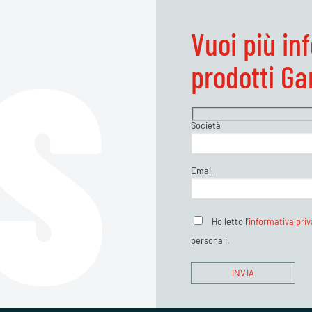
Vuoi più in
prodotti G
Società
Email
Ho letto l'
informativa pri
personali.