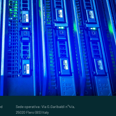
ed
Sede operativa: Via G.Garibaldi n°4/a,
25020 Flero (BS) Italy