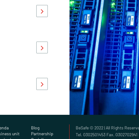
ienda
Blog
BeSafe © 2022 | All Rights Reserv
iness unit
Partnership
Tel. 0302501453 Fax. 0302702941