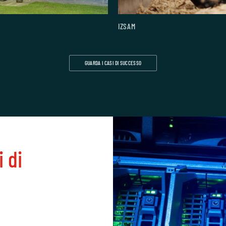
IZSAM
GUARDA I CASI DI SUCCESSO
i di