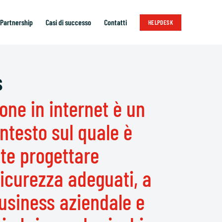
Partnership
Casi di successo
Contatti
HELPDESK
s
one in internet è un
ontesto sul quale è
te progettare
sicurezza adeguati, a
business aziendale e