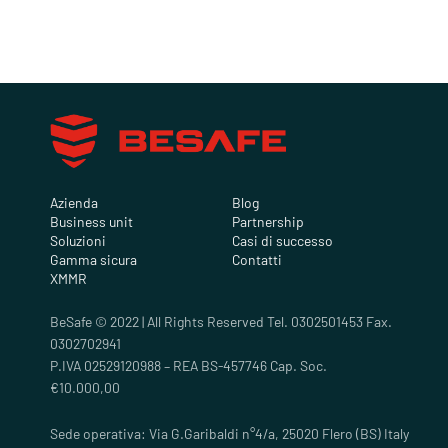
Azienda
Blog
Business unit
Partnership
Soluzioni
Casi di successo
Gamma sicura
Contatti
XMMR
BeSafe © 2022 | All Rights Reserved Tel. 0302501453 Fax.
0302702941
P.IVA 02529120988 – REA BS-457746 Cap. Soc.
€10.000,00
Sede operativa: Via G.Garibaldi n°4/a, 25020 Flero (BS) Italy