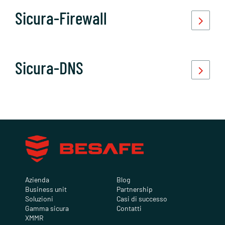
Sicura-Firewall
Sicura-DNS
Azienda
Blog
Business unit
Partnership
Soluzioni
Casi di successo
Gamma sicura
Contatti
XMMR