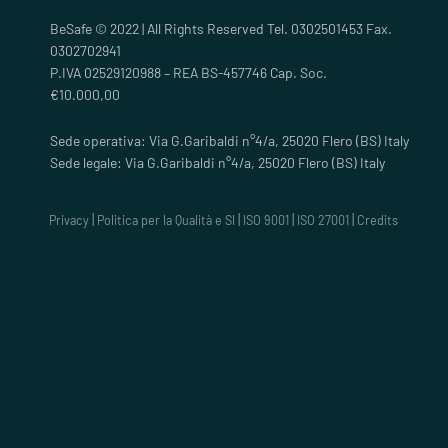
BeSafe © 2022 | All Rights Reserved Tel. 0302501453 Fax.
0302702941
P.IVA 02529120988 – REA BS-457746 Cap. Soc.
€10.000,00
Sede operativa: Via G.Garibaldi n°4/a, 25020 Flero (BS) Italy
Sede legale: Via G.Garibaldi n°4/a, 25020 Flero (BS) Italy
|
|
|
|
Privacy
Politica per la Qualità e SI
ISO 9001
ISO 27001
Credits