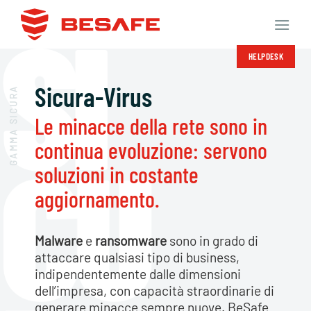
Salta
ai
contenuti
HELPDESK
Sicura-Virus
GAMMA SICURA
Le minacce della rete sono in
continua evoluzione: servono
soluzioni in costante
aggiornamento.
Malware
e
ransomware
sono in grado di
attaccare qualsiasi tipo di business,
indipendentemente dalle dimensioni
dell’impresa, con capacità straordinarie di
generare minacce sempre nuove. BeSafe