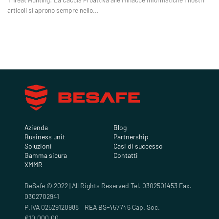
articoli si aprono sempre nello...
Azienda
Blog
Business unit
Partnership
Soluzioni
Casi di successo
Gamma sicura
Contatti
XMMR
BeSafe © 2022 | All Rights Reserved Tel. 0302501453 Fax.
0302702941
P.IVA 02529120988 – REA BS-457746 Cap. Soc.
€10.000,00