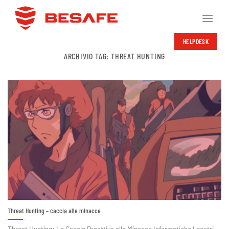
Salta
ai
contenuti
HELPDESK
ARCHIVIO TAG:
THREAT HUNTING
Threat Hunting – caccia alle minacce
Threat Hunting: La Caccia Proattiva alle Minacce Informatiche I nostri