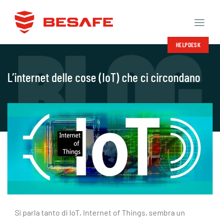
Salta
ai
contenuti
HELPDESK
L’internet delle cose (IoT) che ci circondano
Si parla tanto di IoT, Internet of Things, sembra un