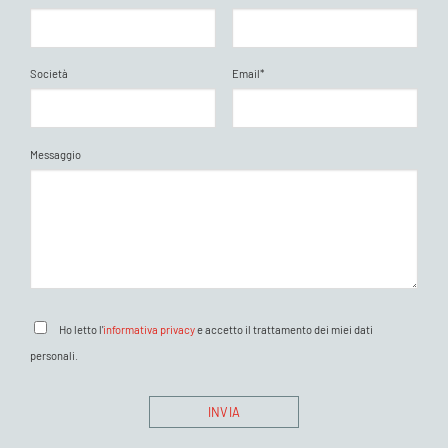
Società
Email*
Messaggio
Ho letto l'
informativa privacy
e accetto il trattamento dei miei dati
personali.