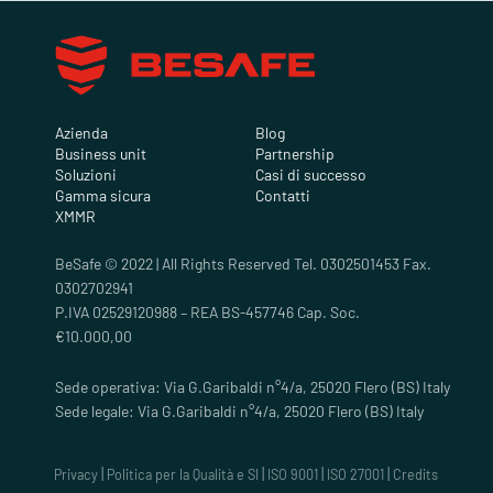
Azienda
Blog
Business unit
Partnership
Soluzioni
Casi di successo
Gamma sicura
Contatti
XMMR
BeSafe © 2022 | All Rights Reserved Tel. 0302501453 Fax.
0302702941
P.IVA 02529120988 – REA BS-457746 Cap. Soc.
€10.000,00
Sede operativa: Via G.Garibaldi n°4/a, 25020 Flero (BS) Italy
Sede legale: Via G.Garibaldi n°4/a, 25020 Flero (BS) Italy
|
|
|
|
Privacy
Politica per la Qualità e SI
ISO 9001
ISO 27001
Credits