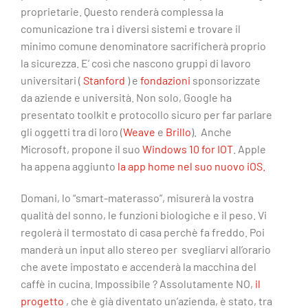
proprietarie. Questo renderà complessa la
comunicazione tra i diversi sistemi e trovare il
minimo comune denominatore sacrificherà proprio
la sicurezza. E’ così che nascono gruppi di lavoro
universitari (
Stanford
) e
fondazioni
sponsorizzate
da aziende e università. Non solo, Google ha
presentato toolkit e protocollo sicuro per far parlare
gli oggetti tra di loro (
Weave
e
Brillo
). Anche
Microsoft, propone il suo
Windows 10 for IOT
. Apple
ha appena aggiunto
la app home nel suo nuovo iOS.
Domani, lo “smart-materasso”, misurerà la vostra
qualità del sonno, le funzioni biologiche e il peso. Vi
regolerà il termostato di casa perchè fa freddo. Poi
manderà un input allo stereo per svegliarvi all’orario
che avete impostato e accenderà la macchina del
caffè in cucina. Impossibile ? Assolutamente NO,
il
progetto
, che è già diventato un’azienda, è stato, tra