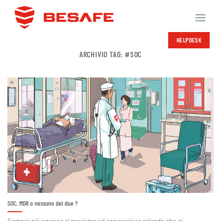
Salta
ai
contenuti
HELPDESK
ARCHIVIO TAG:
#SOC
SOC, MDR o nessuno dei due ?
Sempre più spesso ci troviamo ad approcciare aziende che ci