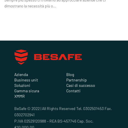
dimostrano la necessità più o...
Azienda
Blog
Business unit
Partnership
Soluzioni
Casi di successo
Gamma sicura
Contatti
XMMR
BeSafe © 2022 | All Rights Reserved Tel. 0302501453 Fax.
0302702941
P.IVA 02529120988 – REA BS-457746 Cap. Soc.
€10.000,00