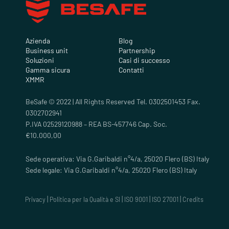
Azienda
Blog
Business unit
Partnership
Soluzioni
Casi di successo
Gamma sicura
Contatti
XMMR
BeSafe © 2022 | All Rights Reserved Tel. 0302501453 Fax.
0302702941
P.IVA 02529120988 – REA BS-457746 Cap. Soc.
€10.000,00
Sede operativa: Via G.Garibaldi n°4/a, 25020 Flero (BS) Italy
Sede legale: Via G.Garibaldi n°4/a, 25020 Flero (BS) Italy
|
|
|
|
Privacy
Politica per la Qualità e SI
ISO 9001
ISO 27001
Credits