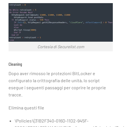
Cortesia di Securelist.com
Cleaning
Dopo aver rimosso le protezioni BitLocker e
configurato la crittografia delle unità, lo script
esegue i seguenti passaggi per coprire le proprie
tracce.
Elimina questi file
\Policies\{31B2F340-016D-11D2-945F-