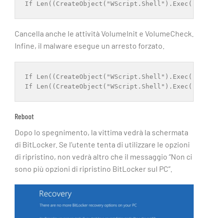
If Len((CreateObject("WScript.Shell").Exec("netsh
Cancella anche le attività VolumeInit e VolumeCheck.
Infine, il malware esegue un arresto forzato.
If Len((CreateObject("WScript.Shell").Exec("schtas
If Len((CreateObject("WScript.Shell").Exec("schta
Reboot
Dopo lo spegnimento, la vittima vedrà la schermata
di BitLocker. Se l’utente tenta di utilizzare le opzioni
di ripristino, non vedrà altro che il messaggio “Non ci
sono più opzioni di ripristino BitLocker sul PC”.