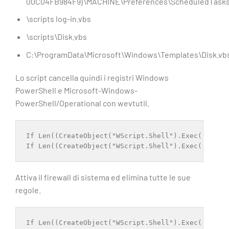
00C04FB984F9}\MACHINE\Preferences\ScheduledTasks
\scripts log-in.vbs
\scripts\Disk.vbs
C:\ProgramData\Microsoft\Windows\Templates\Disk.vb
Lo script cancella quindi i registri Windows
PowerShell e Microsoft-Windows-
PowerShell/Operational con wevtutil.
If Len((CreateObject("WScript.Shell").Exec("
wevtu
If Len((CreateObject("WScript.Shell").Exec("
wevtu
Attiva il firewall di sistema ed elimina tutte le sue
regole.
If Len((CreateObject("WScript.Shell").Exec("netsh 