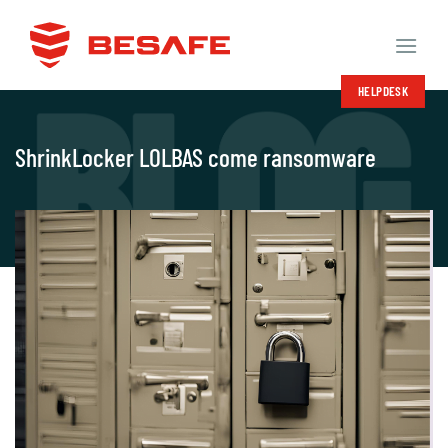
Salta
ai
contenuti
HELPDESK
ShrinkLocker LOLBAS come ransomware