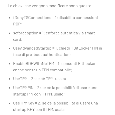
Le chiavi che vengono modificate sono queste
fDenyTSConnections = 1: disabilita connessioni
RDP;
scforceoption = 1: enforce autentica via smart
card;
UseAdvancedStartup = 1: chiedi il BitLocker PIN in
fase di pre-boot authentication;
EnableBDEWithNoTPM = 1: consenti BitLocker
anche senza un TPM compatibile;
UseTPM = 2: se c’è TPM, usalo;
UseTPMPIN = 2: se c’è la possibilità di usare uno
startup PIN con il TPM, usalo;
UseTPMKey = 2: se c’è la possibilità di usare una
startup KEY con il TPM, usala;