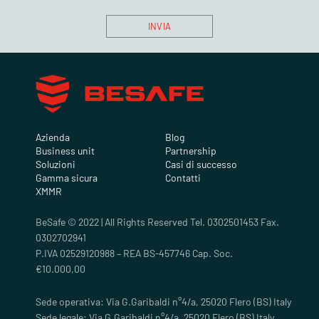
Azienda
Blog
Business unit
Partnership
Soluzioni
Casi di successo
Gamma sicura
Contatti
XMMR
BeSafe © 2022 | All Rights Reserved Tel. 0302501453 Fax.
0302702941
P.IVA 02529120988 – REA BS-457746 Cap. Soc.
€10.000,00
Sede operativa: Via G.Garibaldi n°4/a, 25020 Flero (BS) Italy
Sede legale: Via G.Garibaldi n°4/a, 25020 Flero (BS) Italy