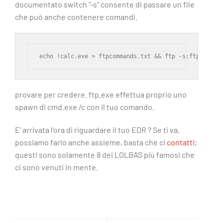
documentato switch “-s” consente di passare un file
che può anche contenere comandi.
echo !calc.exe > ftpcommands.txt && ftp -s:ftpcomman
provare per credere. ftp.exe effettua proprio uno
spawn di cmd.exe /c con il tuo comando.
E’ arrivata l’ora di riguardare il tuo EDR ? Se ti va,
possiamo farlo anche assieme, basta che ci
contatti
;
questi sono solamente 8 dei LOLBAS più famosi che
ci sono venuti in mente.