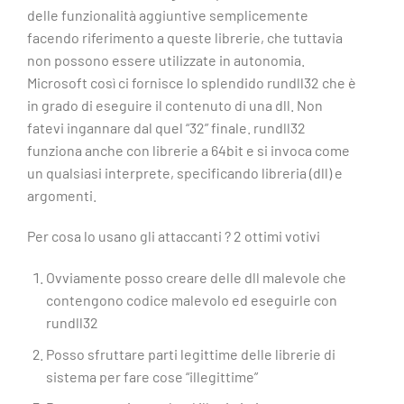
delle funzionalità aggiuntive semplicemente
facendo riferimento a queste librerie, che tuttavia
non possono essere utilizzate in autonomia.
Microsoft così ci fornisce lo splendido rundll32 che è
in grado di eseguire il contenuto di una dll. Non
fatevi ingannare dal quel “32” finale. rundll32
funziona anche con librerie a 64bit e si invoca come
un qualsiasi interprete, specificando libreria (dll) e
argomenti.
Per cosa lo usano gli attaccanti ? 2 ottimi votivi
Ovviamente posso creare delle dll malevole che
contengono codice malevolo ed eseguirle con
rundll32
Posso sfruttare parti legittime delle librerie di
sistema per fare cose “illegittime”