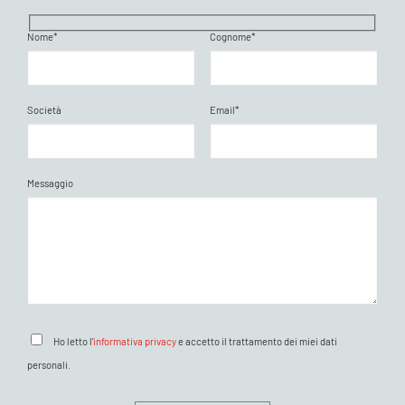
Nome*
Cognome*
Società
Email*
Messaggio
Ho letto l'
informativa privacy
e accetto il trattamento dei miei dati
personali.