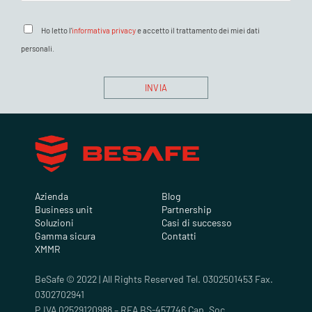
Ho letto l'
informativa privacy
e accetto il trattamento dei miei dati
personali.
Azienda
Blog
Business unit
Partnership
Soluzioni
Casi di successo
Gamma sicura
Contatti
XMMR
BeSafe © 2022 | All Rights Reserved Tel. 0302501453 Fax.
0302702941
P.IVA 02529120988 – REA BS-457746 Cap. Soc.