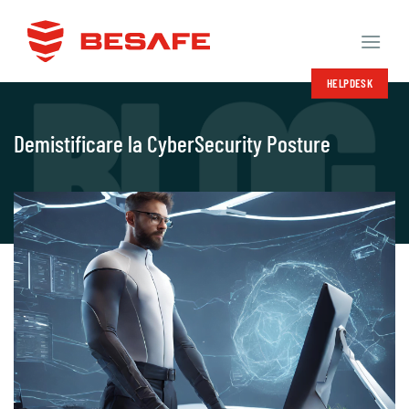
Salta
ai
contenuti
HELPDESK
Demistificare la CyberSecurity Posture