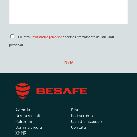
Ho letto l'
informativa privacy
e accetto il trattamento dei miei dati
personali.
Azienda
Blog
Business unit
Partnership
Soluzioni
Casi di successo
Gamma sicura
Contatti
XMMR