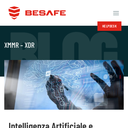
Salta
ai
contenuti
HELPDESK
XMMR – XDR
Intelligenza Artificiale e