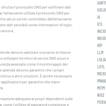
GART
 sfrutta il protocollo DNS per esfiltrare dati
GOLD
a, l’attaccante utilizza il protocollo DNS per
IA
tto ad un server controllato dall’attaccante.
ICS
re dati sensibili come informazioni di login,
o ancora.
INCI
INCI
IRP
LLM
aziende devono adottare una serie di misure
 utilizzare fornitori di servizi DNS sicuri e
LOLB
curezza avanzate come il monitoraggio dei
LOTL
, le aziende devono garantire che i propri
MICR
ntivirus e altre soluzioni. È anche necessario
MINA
 applicazioni per garantire che siano
MITM
za.
NIS2
ormazione adeguata ai propri dipendenti sulle
PERS
ca, come l’utilizzo di password complesse e