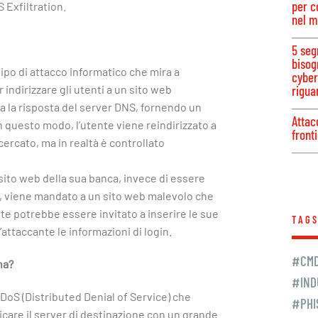
per co
 Exfiltration.
nel m
5 seg
bisog
ipo di attacco informatico che mira a
cyber
 indirizzare gli utenti a un sito web
rigua
ica la risposta del server DNS, fornendo un
Attac
In questo modo, l’utente viene reindirizzato a
front
cercato, ma in realtà è controllato
 sito web della sua banca, invece di essere
nca, viene mandato a un sito web malevolo che
ente potrebbe essere invitato a inserire le sue
TAG
’attaccante le informazioni di login.
#CM
na?
#IND
DoS (Distributed Denial of Service) che
#PHI
icare il server di destinazione con un grande