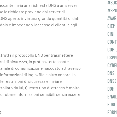
#SO
taccante invia una richiesta DNS a un server
#SPO
e la richiesta proviene dal server di
AWAR
 DNS aperto invia una grande quantità di dati
dolo e impedendo l’accesso ai clienti e agli
CIEM
CINI
CONT
COPI
sfrutta il protocollo DNS per trasmettere
CSPM
ioni di sicurezza. In pratica, l’attaccante
CYBE
n canale di comunicazione nascosto attraverso
DNS
nformazioni di login, file e altro ancora. In
DNSS
e restrizioni di sicurezza e inviare
rollato da lui. Questo tipo di attacco è molto
DOH
o rubare informazioni sensibili senza essere
EMAI
EURO
FORM
?