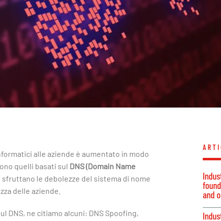
ARTI
 informatici alle aziende è aumentato in modo
sono quelli basati sul
DNS (Domain Name
Indus
 sfruttano le debolezze del sistema di nome
founda
zza delle aziende.
and o
 sul DNS, ne citiamo alcuni: DNS Spoofing,
Indus