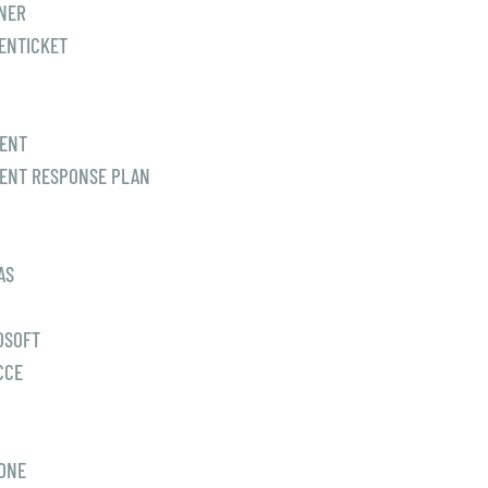
NER
ENTICKET
DENT
DENT RESPONSE PLAN
AS
OSOFT
CCE
ONE