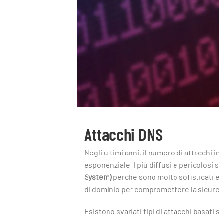
Attacchi DNS
Negli ultimi anni, il numero di attacchi
esponenziale. I più diffusi e pericolosi 
System)
perché sono molto sofisticati e
di dominio per compromettere la sicure
Esistono svariati tipi di attacchi basati