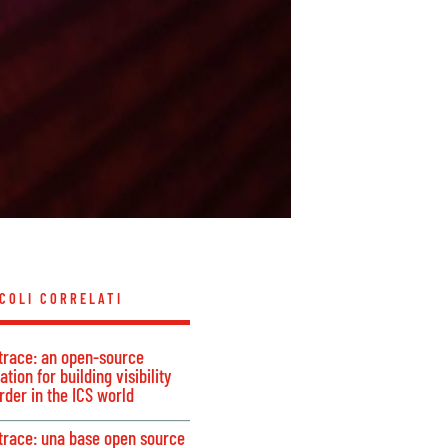
COLI CORRELATI
trace: an open-source
tion for building visibility
rder in the ICS world
trace: una base open source