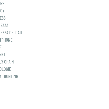
ARS
ACY
ESSI
REZZA
EZZA DEI DATI
TPHONE
F
NET
LY CHAIN
OLOGIE
AT HUNTING