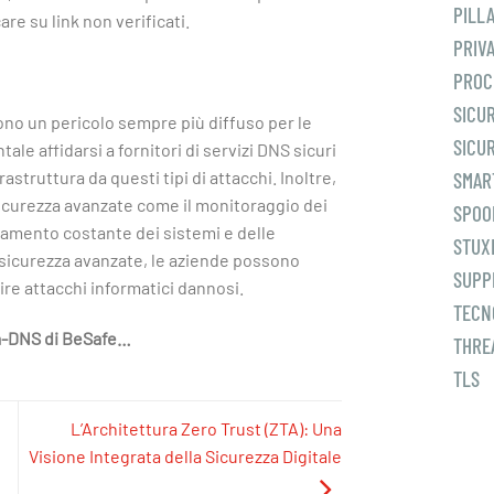
PILL
are su link non verificati.
PRIV
PROC
SICU
sono un pericolo sempre più diffuso per le
SICUR
le affidarsi a fornitori di servizi DNS sicuri
astruttura da questi tipi di attacchi. Inoltre,
SMAR
icurezza avanzate come il monitoraggio dei
SPOO
ornamento costante dei sistemi e delle
STUX
 sicurezza avanzate, le aziende possono
SUPP
ire attacchi informatici dannosi.
TECN
ra-DNS di BeSafe…
THRE
TLS
L’Architettura Zero Trust (ZTA): Una
Visione Integrata della Sicurezza Digitale