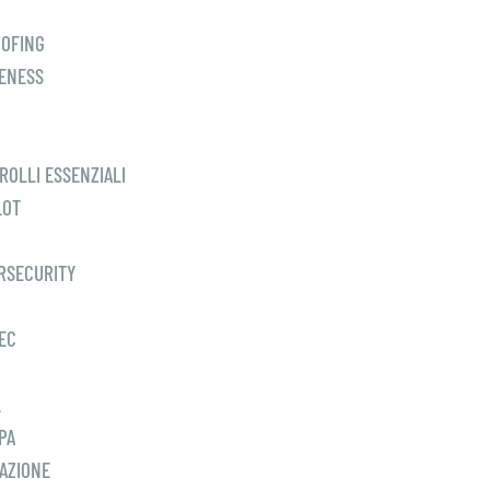
C
OFING
ENESS
ROLLI ESSENZIALI
LOT
RSECURITY
EC
L
PA
AZIONE