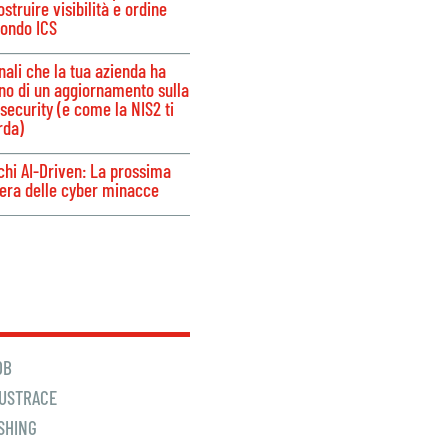
struire visibilità e ordine
ondo ICS
nali che la tua azienda ha
no di un aggiornamento sulla
security (e come la NIS2 ti
rda)
chi AI-Driven: La prossima
iera delle cyber minacce
S
DB
USTRACE
SHING