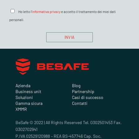
Ho letto l'
informativa privacy
e accetto il trattamento dei miei dati
personali.
Azienda
Blog
Business unit
Partnership
Soluzioni
Casi di successo
Gamma sicura
Contatti
XMMR
BeSafe © 2022 | All Rights Reserved Tel. 0302501453 Fax.
0302702941
P.IVA 02529120988 – REA BS-457746 Cap. Soc.