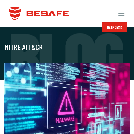
Salta
ai
contenuti
HELPDESK
MITRE ATT&CK