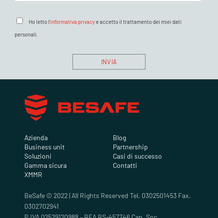
Ho letto l'
informativa privacy
e accetto il trattamento dei miei dati
personali.
Azienda
Blog
Business unit
Partnership
Soluzioni
Casi di successo
Gamma sicura
Contatti
XMMR
BeSafe © 2022 | All Rights Reserved Tel. 0302501453 Fax.
0302702941
P.IVA 02529120988 – REA BS-457746 Cap. Soc.