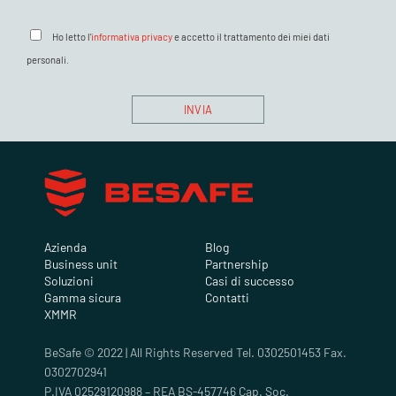
Ho letto l'
informativa privacy
e accetto il trattamento dei miei dati
personali.
Azienda
Blog
Business unit
Partnership
Soluzioni
Casi di successo
Gamma sicura
Contatti
XMMR
BeSafe © 2022 | All Rights Reserved Tel. 0302501453 Fax.
0302702941
P.IVA 02529120988 – REA BS-457746 Cap. Soc.