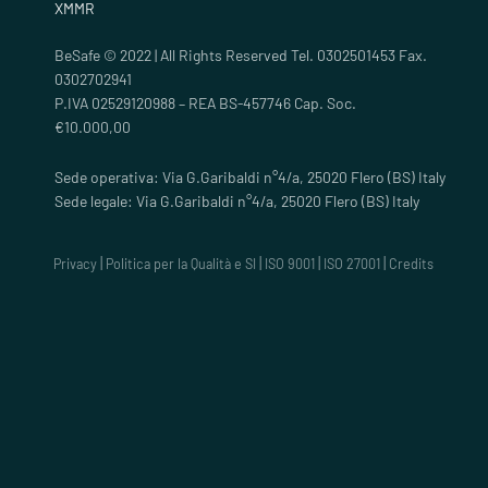
XMMR
BeSafe © 2022 | All Rights Reserved Tel. 0302501453 Fax.
0302702941
P.IVA 02529120988 – REA BS-457746 Cap. Soc.
€10.000,00
Sede operativa: Via G.Garibaldi n°4/a, 25020 Flero (BS) Italy
Sede legale: Via G.Garibaldi n°4/a, 25020 Flero (BS) Italy
|
|
|
|
Privacy
Politica per la Qualità e SI
ISO 9001
ISO 27001
Credits