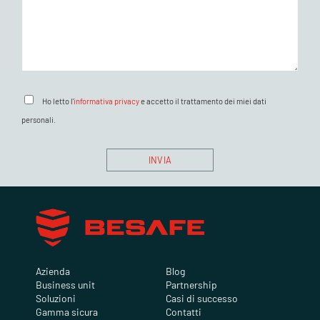
Ho letto l'
informativa privacy
e accetto il trattamento dei miei dati
personali.
Azienda
Blog
Business unit
Partnership
Soluzioni
Casi di successo
Gamma sicura
Contatti